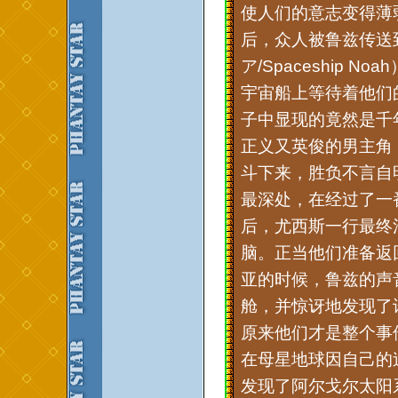
使人们的意志变得薄
后，众人被鲁兹传送
ア/Spaceship Noa
宇宙船上等待着他们
子中显现的竟然是千
正义又英俊的男主角
斗下来，胜负不言自
最深处，在经过了一
后，尤西斯一行最终
脑。正当他们准备返
亚的时候，鲁兹的声
舱，并惊讶地发现了
原来他们才是整个事件的
在母星地球因自己的
发现了阿尔戈尔太阳