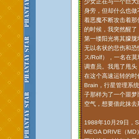
少女正在与一个巨大
身旁，但却什么也做
着恶魔不断攻击着那
的时候，我突然醒了
第一缕阳光将其朦胧
无以名状的悲伤和恐
ス/Rolf），一名
调查员。我甩了甩头
在这个高速运转的时代
Brain，行星管理
子那样为了一个噩梦
空气，想要借此抹去
1988年10月29日
MEGA DRIVE（