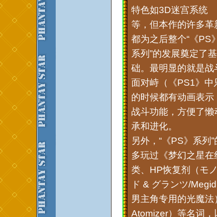
特色如3D迷宫系统
等，但本作的许多革
都为之后整个“《PS
系列”的发展奠定了基
础。最明显的就是战
面对峙（《PS1》
的时候都有动画表示
战斗功能，方便了懒
承和进化。
另外，“《PS》系列
多玩过《梦幻之星在线
类、HP恢复剂（モノ
ド & グランツ/Meg
男主角专用的光魔法）
Atomizer）等