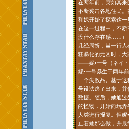
在两年前，突如其来
不断袭击各地住民。
和妮开始了探索这一
在这一过程中，不断
没什么存在感……）
几经周折，当一行人在气
狂暴化的元凶时，大
——妮•一号（ネイ・ファ
妮•一号诞生于两年
一个失败品。基于这
号设法逃了出来，并
数据。随后，她通过
的怪物，开始向玩弄
人类进行报复。但妮
止着她那么做，并最