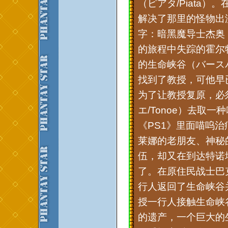
（ピアタ/Piata）
解决了那里的怪物出
字：暗黑魔导士杰奥（
的旅程中失踪的霍尔
的生命峡谷（バースバレ
找到了教授，可他早
为了让教授复原，必
エ/Tonoe）去取一
《PS1》里面喵呜
莱娜的老朋友、神秘的
伍，却又在到达特诺
了。在原住民战士巴
行人返回了生命峡谷
授一行人接触生命峡
的遗产，一个巨大的