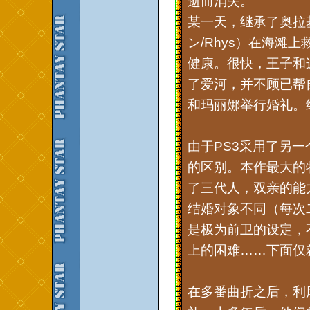
逝而消失。
某一天，继承了奥拉
ン/Rhys）在海滩
健康。很快，王子和这
了爱河，并不顾已帮
和玛丽娜举行婚礼。
由于PS3采用了另
的区别。本作最大的
了三代人，双亲的能
结婚对象不同（每次
是极为前卫的设定，
上的困难……下面仅
在多番曲折之后，利