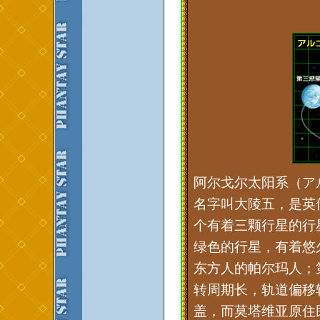
阿尔戈尔太阳系（アルゴル太
名字叫大陵五，是英
个有着三颗行星的行星
绿色的行星，有着悠
东方人的帕尔玛人；第
转周期长，轨道偏移
盖，而莫塔维亚原住