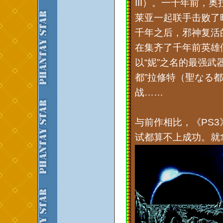
III）。一千年前，
莱亚一起联手击败了
千年之后，邪神复活
在集齐了千年前英雄
以“妮”之名的最强
都”拉修特（聖なる都・
战……
与前作相比，《PS
试都算不上成功。就