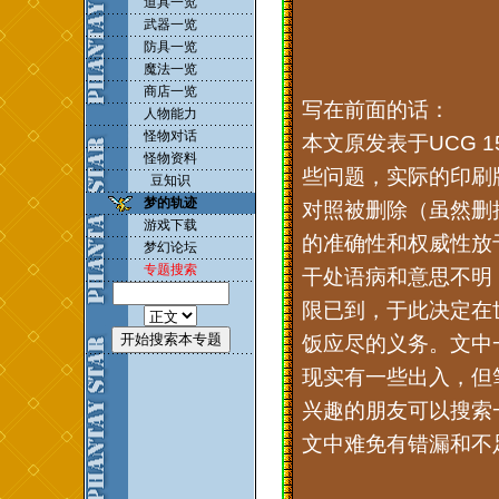
道具一览
武器一览
防具一览
魔法一览
商店一览
写在前面的话：
人物能力
怪物对话
本文原发表于UCG 
怪物资料
些问题，实际的印刷
豆知识
梦的轨迹
对照被删除（虽然删
游戏下载
的准确性和权威性放
梦幻论坛
专题搜索
干处语病和意思不明，
限已到，于此决定在
饭应尽的义务。文中
现实有一些出入，但
兴趣的朋友可以搜索
文中难免有错漏和不