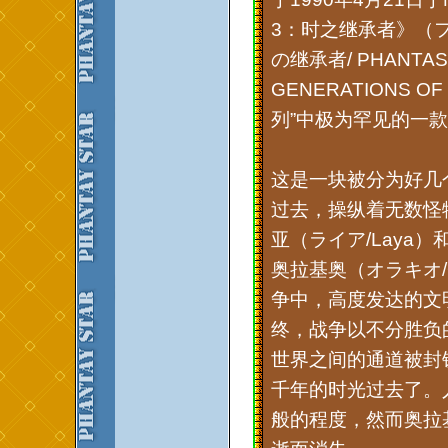
3：时之继承者》（
の继承者/ PHANTASY
GENERATIONS O
列”中极为罕见的一
这是一块被分为好几
过去，操纵着无数怪
亚（ライア/Laya
奥拉基奥（オラキオ/
争中，高度发达的文
终，战争以不分胜负
世界之间的通道被封
千年的时光过去了。
般的程度，然而奥拉