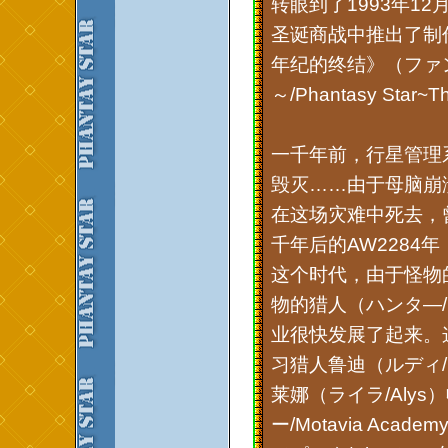
转眼到了1993年1
圣诞商战中推出了制作
年纪的终结》（ファ
～/Phantasy Star~Th
一千年前，行星管理
毁灭……由于母脑崩
在这场灾难中死去，
千年后的AW2284
这个时代，由于怪物
物的猎人（ハンタ—/H
业很快发展了起来。
习猎人鲁迪（ルディ/
莱娜（ライラ/Aly
ー/Motavia A