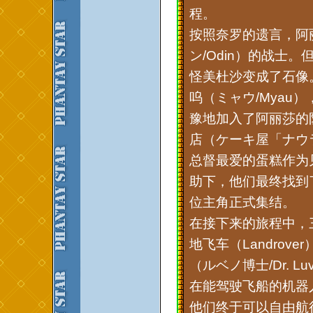
程。
按照奈罗的遗言，阿
ン/Odin）的战士
怪美杜沙变成了石像
呜（ミャウ/Myau
豫地加入了阿丽莎的
店（ケーキ屋「ナウ
总督最爱的蛋糕作为
助下，他们最终找到了
位主角正式集结。
在接下来的旅程中，
地飞车（Landrove
（ルベノ博士/Dr. 
在能驾驶飞船的机器人
他们终于可以自由航