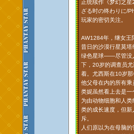
正统续作《梦幻之星
ざる时の终わりに/Pha
玩家的密切关注。
AW1284年，继
昔日的沙漠行星莫塔
绿色星球——尽管没
下，20岁的调查员尤
着。尤西斯在10岁
他父母在内的所有乘
类妮虽然看上去是一
为由动物细胞和人类
类的成长速度，但新
斥。
人们原以为在母脑的