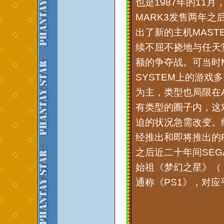
也是1987年的11
MARK3发售两年之
出了新的主机MASTE
续不屈不挠地与任天
额的争夺战。可当时M
SYSTEM上的游戏
为主，类型也局限在A
有类型的圈子内，这
迫的状况急需改变。终
经推出和即将推出的R
之后近二十年间SEG
始祖《梦幻之星》（《フ
通称《PS1》，对应平