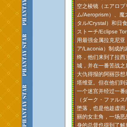
空之棱镜（エアロプ
ム/Aeroprism）
タル/Crystal）
ストーチ/Eclipse 
用最强金属拉克尼亚
ア/Laconia）制
终，他们来到了拉西
城，并在一番苦战之
大仇得报的阿丽莎想
塔维亚。但在他们到
一个迷宫并经过一番
（ダーク・ファルス/D
堕落，也是他趁虚而
丽的女主角，一场恶
身的总督也得到了解