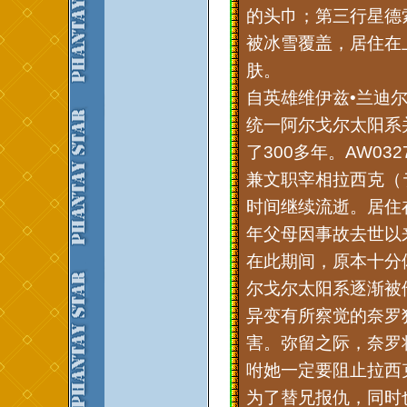
的头巾；第三行星德索
被冰雪覆盖，居住在
肤。
自英雄维伊兹•兰迪尔（
统一阿尔戈尔太阳系并立
了300多年。AW0
兼文职宰相拉西克（ラ
时间继续流逝。居住在
年父母因事故去世以来
在此期间，原本十分
尔戈尔太阳系逐渐被
异变有所察觉的奈罗
害。弥留之际，奈罗
咐她一定要阻止拉西
为了替兄报仇，同时