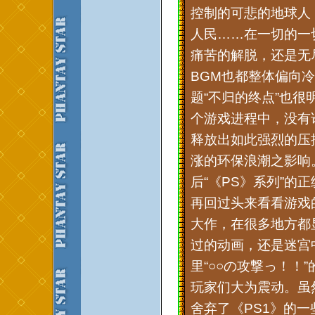
控制的可悲的地球人
人民……在一切的一
痛苦的解脱，还是无
BGM也都整体偏向
题“不归的终点”也
个游戏进程中，没有
释放出如此强烈的压
涨的环保浪潮之影响
后“《PS》系列”的
再回过头来看看游戏的
大作，在很多地方都
过的动画，还是迷宫
里“○○の攻撃っ！！
玩家们大为震动。虽
舍弃了《PS1》的一