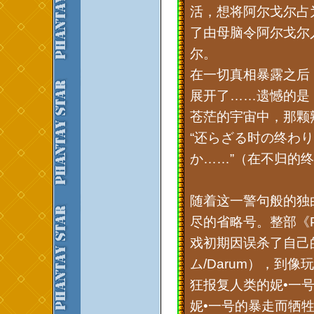
活，想将阿尔戈尔占
了由母脑令阿尔戈尔
尔。
在一切真相暴露之后
展开了……遗憾的是
苍茫的宇宙中，那颗
“还らざる时の终わ
か……”（在不归的
随着这一警句般的独
尽的省略号。整部《
戏初期因误杀了自己
ム/Darum），到
狂报复人类的妮•一
妮•一号的暴走而牺